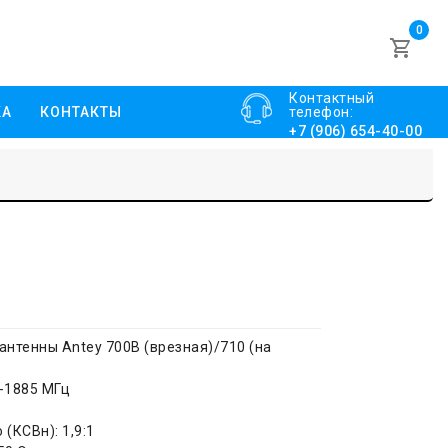
0
Контактный
КА
КОНТАКТЫ
телефон:
+7 (906) 654-40-00
нтенны Antey 700В (врезная)/710 (на
-1885 МГц
(КСВн): 1,9:1