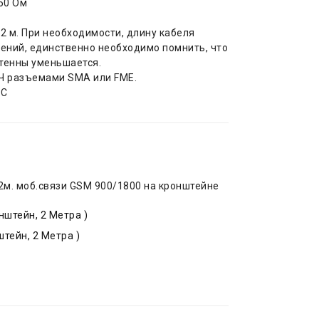
50 Ом
2 м. При необходимости, длину кабеля
ений, единственно необходимо помнить, что
тенны уменьшается.
Ч разъемами SMA или FME.
°C
 2м. моб.связи GSM 900/1800 на кронштейне
нштейн, 2 Метра )
тейн, 2 Метра )