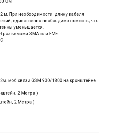
50 Ом
2 м. При необходимости, длину кабеля
ений, единственно необходимо помнить, что
тенны уменьшается.
Ч разъемами SMA или FME.
°C
 2м. моб.связи GSM 900/1800 на кронштейне
нштейн, 2 Метра )
тейн, 2 Метра )