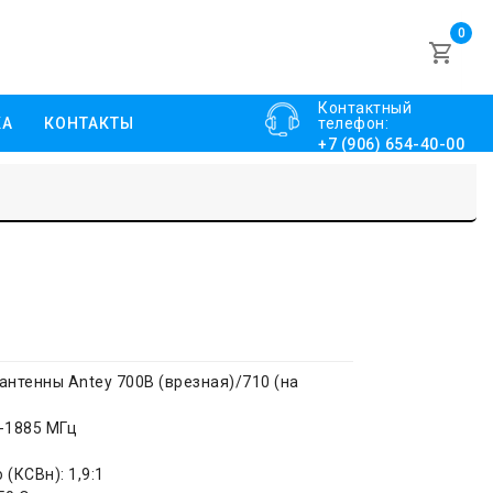
0
Контактный
КА
КОНТАКТЫ
телефон:
+7 (906) 654-40-00
нтенны Antey 700В (врезная)/710 (на
-1885 МГц
(КСВн): 1,9:1