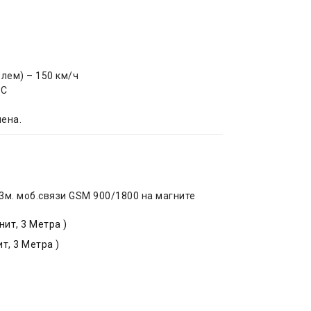
лем) – 150 км/ч
°C
чена.
3м. моб.связи GSM 900/1800 на магните
ит, 3 Метра )
т, 3 Метра )