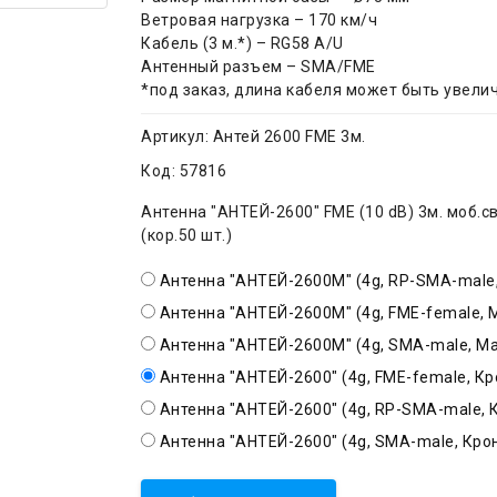
Ветровая нагрузка – 170 км/ч
Кабель (3 м.*) – RG58 A/U
Антенный разъем – SMA/FME
*под заказ, длина кабеля может быть увели
Артикул:
Антей 2600 FME 3м.
Код:
57816
Антенна "АНТЕЙ-2600" FME (10 dB) 3м. моб.с
(кор.50 шт.)
Антенна "АНТЕЙ-2600М" (4g, RP-SMA-male,
Антенна "АНТЕЙ-2600M" (4g, FME-female, М
Антенна "АНТЕЙ-2600M" (4g, SMA-male, Маг
Антенна "АНТЕЙ-2600" (4g, FME-female, Кр
Антенна "АНТЕЙ-2600" (4g, RP-SMA-male, 
Антенна "АНТЕЙ-2600" (4g, SMA-male, Крон