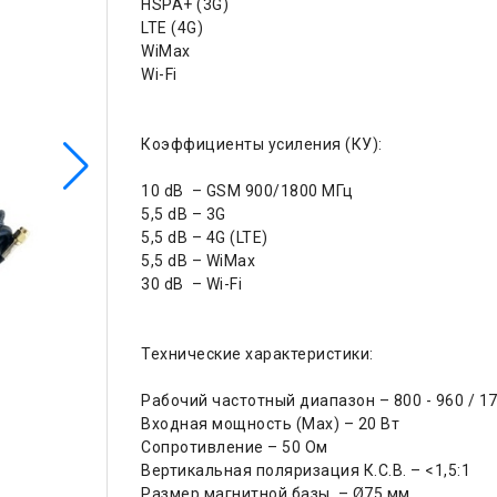
HSPA+ (3G)
LTE (4G)
WiMax
Wi-Fi
Коэффициенты усиления (КУ):
10 dB – GSM 900/1800 МГц
5,5 dB – 3G
5,5 dB – 4G (LTE)
5,5 dB – WiMax
30 dB – Wi-Fi
Технические характеристики:
Рабочий частотный диапазон – 800 - 960 / 17
Входная мощность (Max) – 20 Вт
Сопротивление – 50 Ом
Вертикальная поляризация К.С.В. – <1,5:1
Размер магнитной базы – Ø75 мм