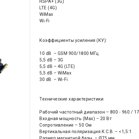
HSPA+ (3G)
LTE (4G)
WiMax
Wi-Fi
Коэффициенты усиления (КУ):
10 dB – GSM 900/1800 МГц
5,5 dB – 3G
5,5 dB – 4G (LTE)
5,5 dB – WiMax
30 dB – Wi-Fi
Технические характеристики:
Рабочий частотный диапазон – 800 - 960 / 17
Входная мощность (Max) – 20 Вт
Сопротивление – 50 Ом
Вертикальная поляризация К.С.В. – <1,5:1
Размер магнитной базы – Ø75 мм